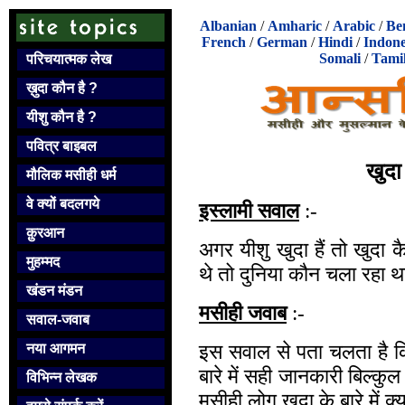
Albanian
/
Amharic
/
Arabic
/
Be
French
/
German
/
Hindi
/
Indone
Somali
/
Tami
परिचयात्मक लेख
ख़ुदा कौन है ?
यीशु कौन है ?
पवित्र बाइबल
खुदा
मौलिक मसीही धर्म
वे क्यों बदलगये
इस्लामी सवाल
:-
क़ुरआन
अगर यीशु खुदा हैं तो खुदा 
मुहम्मद
थे तो दुनिया कौन चला रहा थ
खंडन मंडन
मसीही जवाब
:-
सवाल-जवाब
इस सवाल से पता चलता है कि
नया आगमन
बारे में सही जानकारी बिल्कु
विभिन्न लेखक
मसीही लोग खुदा के बारे में क