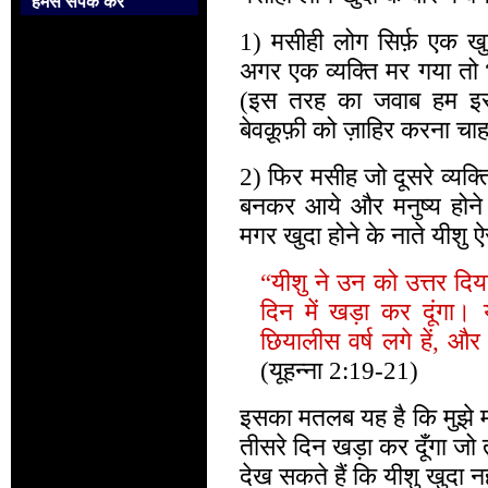
हमसे संपर्क करें
1) मसीही लोग सिर्फ़ एक खुदा
अगर एक व्यक्ति मर गया तो भ
(इस तरह का जवाब हम इसलि
बेवक़ूफ़ी को ज़ाहिर करना चाहत
2) फिर मसीह जो दूसरे व्यक्ति
बनकर आये और मनुष्य होने क
मगर खुदा होने के नाते यीशु ऐ
“यीशु ने उन को उत्तर दिय
दिन में खड़ा कर दूंगा। य
छियालीस वर्ष लगे हें, और
(यूहन्ना 2:19-21)
इसका मतलब यह है कि मुझे मा
तीसरे दिन खड़ा कर दूँगा जो तु
देख सकते हैं कि यीशु खुदा नहीं