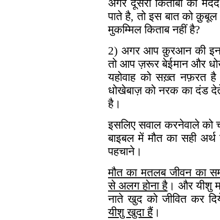
अगर दूसरी किताबों की मदद
पाते है, तो इस बात को क़ुबूल 
मुकम्मिल किताब नहीं है?
2) अगर आप क़ुर‍आन की इन आ
तो आप ज़रूर बेईमान और धोखेब
यहोवाह को सख़्त नफ़रत है
धोखेबाज़ को नरक का दंड देते
है।
इसलिए सवाल करनेवाले को चा
बाइबल में मौत का सही अर्
पहचाने।
मौत का मतलब जीवन का समाप्
से अलग होना है
। और यीशु मसी
नाते खुद को जीवित कर दिय
यीशु खुदा हैं
।