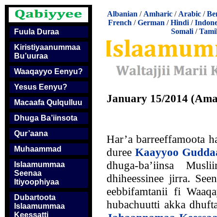
Albanian
/
Amharic
/
Arabic
/
Be
French
/
German
/
Hindi
/
Indone
Somali
/
Tami
Fuula Duraa
Kiristiyaanummaa
Bu’uuraa
Waaqayyo Eenyu?
Yesus Eenyu?
January 15/2014 (Amaj
Macaafa Qulqulluu
Dhuga Ba’iinsota
Qur’aana
Har’a barreeffamoota h
Muhaammad
duree
Kaayyoo Gudd
dhuga-ba’iinsa Musl
Islaamummaa
Seenaa
dhiheessinee jirra. Se
Itiyoophiyaa
eebbifamtanii fi Waaq
Dubartoota
hubachuutti akka dhuf
Islaamummaa
Keessatti