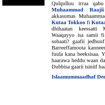
Qulqulluu irraa qabu
Muhaammad Raajii
akkasumas Muhaammad
Kutaa Tokkoo
fi
Kuta
dhihaatan keessatt
Waaqayyo isa samii fi
sobaati? gaafii jedhuu
Barreeffamoota kanneen
fuula kana beeksisaa. Y
haarawa heddu waan da
Dubbisa gaarii isiniif ha
Islaamummaadhaf Dee