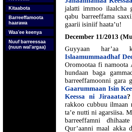
Jahaannamaa Keessaa 
jalatti immoo ilaalch
Kitaabota
qabu barreeffama saaxil
Barreeffamoota
haarawa
gaarii isiniif haata’u!
Waa’ee keenya
December 11/2013 (Mu
Nuuf barreessaa
(nuun wal’argaa)
Guyyaan har’aa ku
Islaamummaadhaf Dee
Oromootaa fi namoota
hundaan baga gammadd
barreeffamoonni gara g
Gaarummaan Isin Kees
Keessa ni Jiraaataa
?
rakkoo cubbuu ilmaan 
ta’e nutti ni agarsiisa.
barreeffamni dhihaa
Qur’aanni maal akka 