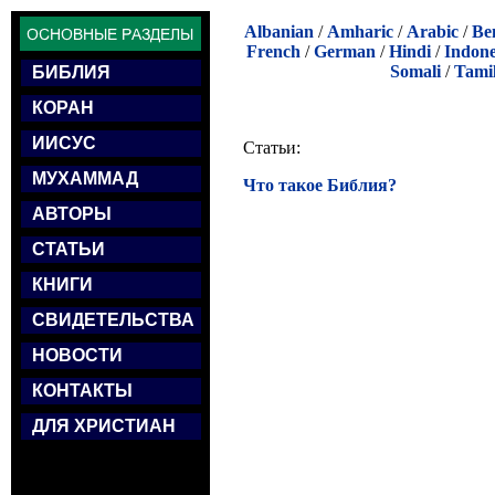
Albanian
/
Amharic
/
Arabic
/
Be
French
/
German
/
Hindi
/
Indone
Somali
/
Tami
БИБЛИЯ
КОРАН
ИИСУС
Статьи:
МУХАММАД
Что такое Библия?
АВТОРЫ
СТАТЬИ
КНИГИ
СВИДЕТЕЛЬСТВА
НОВОСТИ
КОНТАКТЫ
ДЛЯ ХРИСТИАН