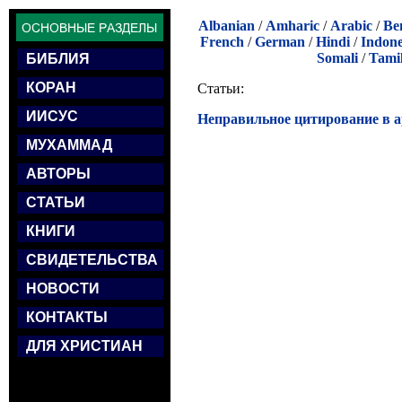
Albanian
/
Amharic
/
Arabic
/
Be
French
/
German
/
Hindi
/
Indone
Somali
/
Tami
БИБЛИЯ
КОРАН
Статьи:
ИИСУС
Неправильное цитирование в а
МУХАММАД
АВТОРЫ
СТАТЬИ
КНИГИ
СВИДЕТЕЛЬСТВА
НОВОСТИ
КОНТАКТЫ
ДЛЯ ХРИСТИАН