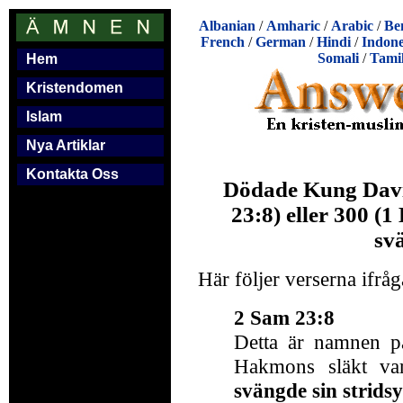
Albanian
/
Amharic
/
Arabic
/
Be
French
/
German
/
Hindi
/
Indone
Somali
/
Tami
Hem
Kristendomen
Islam
Nya Artiklar
Kontakta Oss
Dödade Kung Davi
23:8) eller 300 (1
sv
Här följer verserna ifråg
2 Sam 23:8
Detta är namnen p
Hakmons släkt va
svängde sin strids