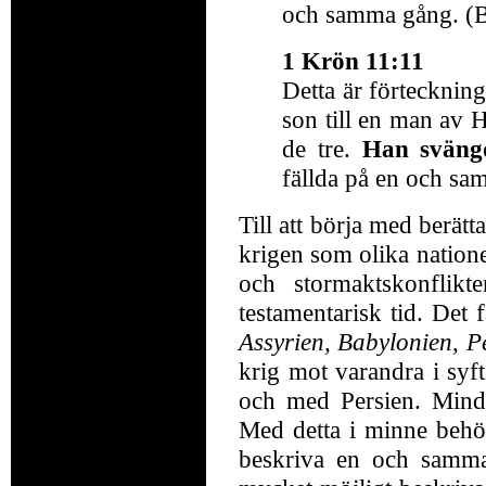
och samma gång. (B
1 Krön 11:11
Detta är förtecknin
son till en man av 
de tre.
Han svängd
fällda på en och sa
Till att börja med berät
krigen som olika natione
och stormaktskonflik
testamentarisk tid. Det
Assyrien, Babylonien, P
krig mot varandra i syft
och med Persien. Mindr
Med detta i minne behö
beskriva en och samma 